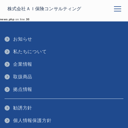
梅田支店OPENしました
株式会社ＡＩ保険コンサルティング
メニューを
Warning
: Undefined variable $display_mobile_footer_page in
/home/aihoken0000/aihokenc.co.jp/public_html/wp-content/themes/ill/single-
news.php
on line
30
お知らせ
私たちについて
企業情報
取扱商品
拠点情報
勧誘方針
個人情報保護方針