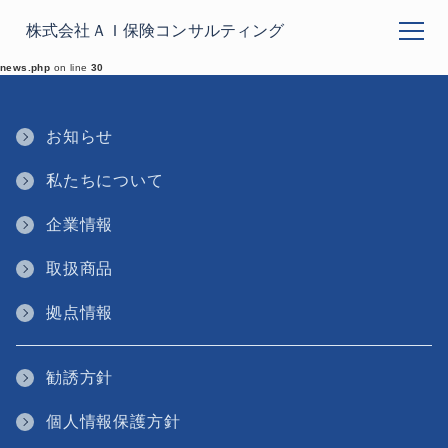
チューリッヒ生命保険の取扱いを開始しました
株式会社ＡＩ保険コンサルティング
メニューを
Warning
: Undefined variable $display_mobile_footer_page in
/home/aihoken0000/aihokenc.co.jp/public_html/wp-content/themes/ill/single-
news.php
on line
30
お知らせ
私たちについて
企業情報
取扱商品
拠点情報
勧誘方針
個人情報保護方針