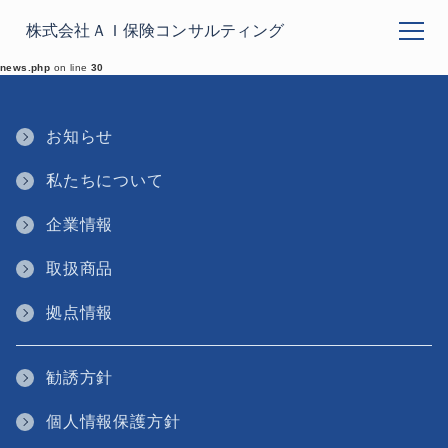
アクサ生命保険の取扱いを開始しました
株式会社ＡＩ保険コンサルティング
メニューを
Warning
: Undefined variable $display_mobile_footer_page in
/home/aihoken0000/aihokenc.co.jp/public_html/wp-content/themes/ill/single-
news.php
on line
30
お知らせ
私たちについて
企業情報
取扱商品
拠点情報
勧誘方針
個人情報保護方針